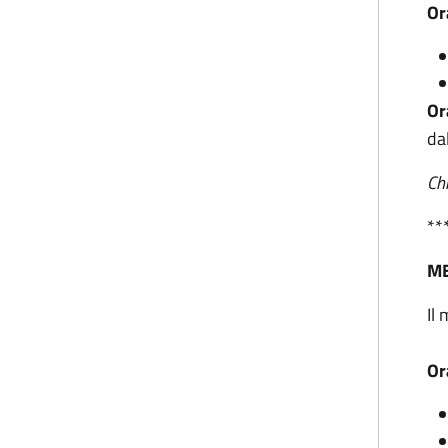
Or
Or
da
Ch
**
M
Il 
Or