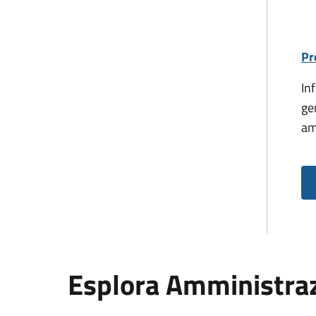
Pr
In
ge
am
Esplora Amministra