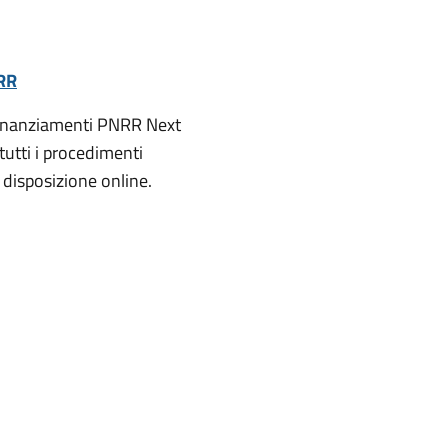
NRR
 finanziamenti PNRR Next
tutti i procedimenti
a disposizione online.