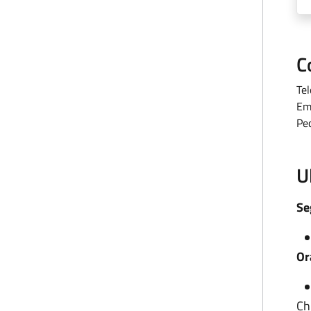
C
Te
Em
Pe
U
Se
Or
Ch