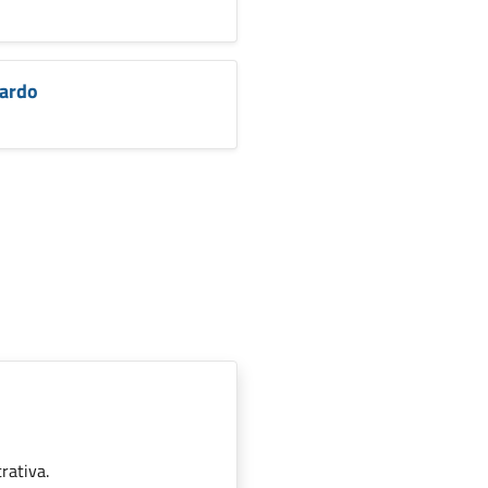
nardo
rativa.