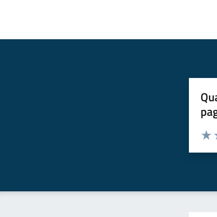
Qua
pa
Valuta 
Valut
V