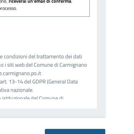
ione,
riceverai un'email di conferma
.
processo.
e condizioni del trattamento dei dati
ano i siti web del Comune di Carmignano
e.carmignano.po.it
i art. 13-14 del GDPR (General Data
tiva nazionale.
to istituzionale del Comune di
soggetti consultabili mediante
Società…).