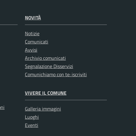
per permettere all’utente di segnalare
informazioni utili al miglioramento e
ersonalizzate, inviare richieste che
NOVITÀ
i online.
Notizie
iva sul trattamento dei dati personali.
Comunicati
Avvisi
nto
Archivio comunicati
Segnalazione Disservizi
 ogni servizio on-line o form di contatto
Comunichiamo con te: iscriviti
nte
VIVERE IL COMUNE
 problemi
oni
Galleria immagini
diversi da quelli dichiarati nella
Luoghi
Eventi