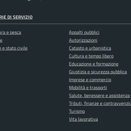
dei dati all’interno di moduli elettronici creati 
problemi o reclami, trasmettere suggerimenti o 
completamento del sito, chiedere informazioni p
IE DI SERVIZIO
necessitano di risposta specifica, fruire di serviz
ura e pesca
Appalti pubblici
In tutti questi casi è presente apposita informat
e
Autorizzazioni
 e stato civile
Catasto e urbanistica
Finalità, modalità e base giuridica del trattame
Cultura e tempo libero
Educazione e formazione
Come dichiarato nelle specifiche informative di
Giustizia e sicurezza pubblica
i dati vengono raccolti:
Imprese e commercio
per poter erogare il servizio richiesto dall’ute
Mobilità e trasporti
Salute, benessere e assistenza
per prendere contatto con l’utente in caso di
Tributi, finanze e contravvenzi
I dati raccolti NON sono mai utilizzati per motivi 
Turismo
specifica informativa.
Vita lavorativa