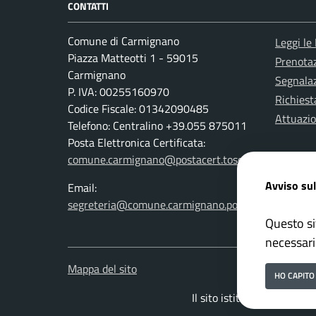
CONTATTI
Comune di Carmignano
Leggi le
Piazza Matteotti 1 - 59015
Prenota
Carmignano
Segnalaz
P. IVA: 00255160970
Richiest
Codice Fiscale: 01342090485
Attuazi
Telefono: Centralino +39.055 875011
Posta Elettronica Certificata:
comune.carmignano@postacert.toscana.it
Avviso sul
Email:
segreteria@comune.carmignano.po.it
Questo si
necessari
Mappa del sito
HO CAPITO
Il sito istituzionale del 