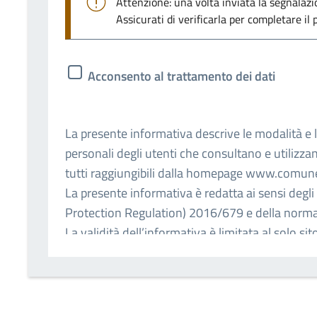
Attenzione: una volta inviata la segnalaz
Assicurati di verificarla per completare il 
Acconsento al trattamento dei dati
La presente informativa descrive le modalità e l
personali degli utenti che consultano e utilizz
tutti raggiungibili dalla homepage www.comun
La presente informativa è redatta ai sensi degl
Protection Regulation) 2016/679 e della norma
La validità dell’informativa è limitata al solo si
Carmignano e non si estende a siti web di altri 
collegamento ipertestuale (Enti, Associazioni, 