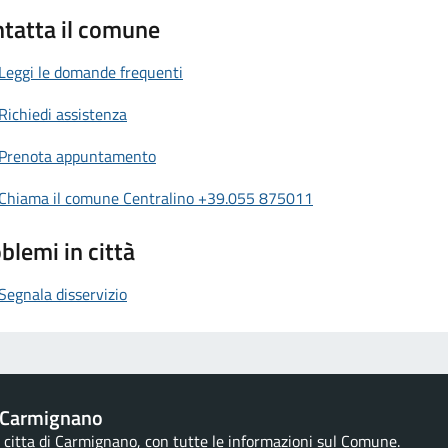
Garante per la protezione dei dati personali, s
tatta il comune
Leggi le domande frequenti
Categorie di dati trattati
Richiedi assistenza
a) Dati di navigazione
Tutti i siti web acquisiscono alcuni dati di navig
Prenota appuntamento
indirizzi IP, data e orario della richiesta, il sist
Chiama il comune Centralino +39.055 875011
Si tratta di informazioni utilizzate al solo fine d
collettive (quindi anonime e impersonali) sull'uso
blemi in città
funzionamento. Nessuna informazione è raccol
identificazione dell'utente.
Segnala disservizio
Questi dati potrebbero essere utilizzati dalle au
Finanza …) per l'accertamento di responsabilità i
b) Dati forniti volontariamente dall'utente
 Carmignano
Le informazioni personali raccolte su questo si
la citta di Carmignano, con tutte le informazioni sul Comune.