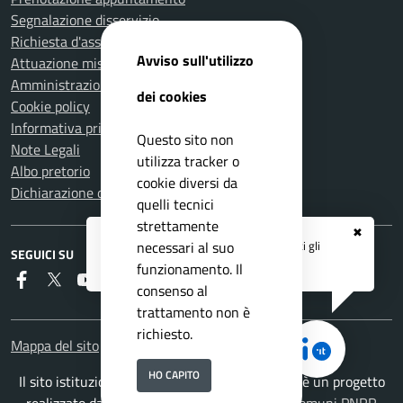
Segnalazione disservizio
Richiesta d'assistenza
Avviso sull'utilizzo
Attuazione misure PNRR
Amministrazione trasparente
dei cookies
Cookie policy
Informativa privacy
Questo sito non
Note Legali
utilizza tracker o
Albo pretorio
cookie diversi da
Dichiarazione di accessibilità
quelli tecnici
strettamente
✖
Registrati ai servizi
APP IO
e ricevi tutti gli
necessari al suo
SEGUICI SU
aggiornamenti dall'Ente
funzionamento. Il
Faceboook
Twitter
Youtube
RSS
consenso al
trattamento non è
richiesto.
Mappa del sito
HO CAPITO
Il sito istituzionale del Comune di Carmignano è un progetto