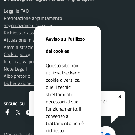
Leggi le FAQ
Prenotazione appuntamento
Segnalazione disservizio
Richiesta d'assistenza
Avviso sull'utilizzo
Attuazione misure PNRR
Amministrazione trasparente
dei cookies
Cookie policy
Informativa privacy
Questo sito non
Note Legali
utilizza tracker o
Albo pretorio
cookie diversi da
Dichiarazione di accessibilità
quelli tecnici
strettamente
✖
Registrati ai servizi
APP IO
e ricevi tutti gli
necessari al suo
SEGUICI SU
aggiornamenti dall'Ente
funzionamento. Il
Faceboook
Twitter
Youtube
RSS
consenso al
trattamento non è
richiesto.
Mappa del sito